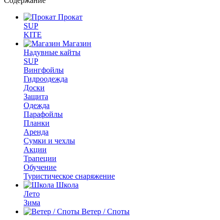
Содержание
Прокат
SUP
KITE
Магазин
Надувные кайты
SUP
Вингфойлы
Гидроодежда
Доски
Защита
Одежда
Парафойлы
Планки
Аренда
Сумки и чехлы
Акции
Трапеции
Обучение
Туристическое снаряжение
Школа
Лето
Зима
Ветер / Споты